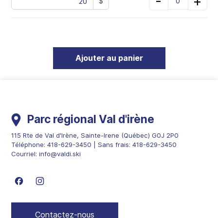
-
+
0
$
Ajouter au panier
Parc régional Val d'irène
115 Rte de Val d'Irène
,
Sainte-Irene
(
Québec
)
G0J 2P0
Téléphone:
418-629-3450
| Sans frais:
418-629-3450
Courriel:
info@valdi.ski
Suivez nous sur Facebook
Suivez nous sur Instagram
Contactez-nous