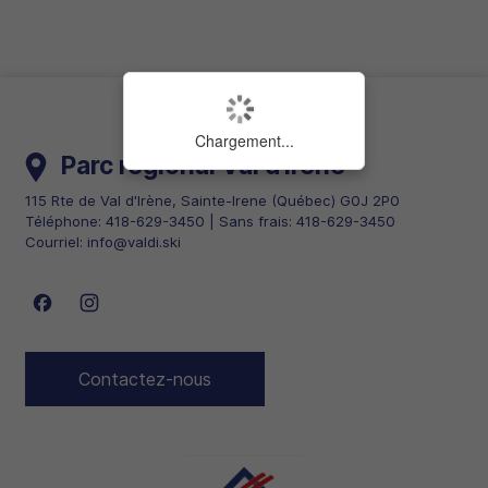
Chargement...
Parc régional Val d'irène
115 Rte de Val d'Irène
,
Sainte-Irene
(
Québec
)
G0J 2P0
Téléphone:
418-629-3450
| Sans frais:
418-629-3450
Courriel:
info@valdi.ski
Suivez nous sur Facebook
Suivez nous sur Instagram
Contactez-nous